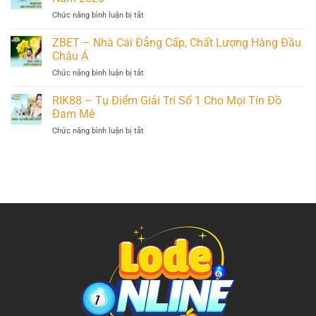
Soi
Tin
Chức năng bình luận bị tắt
ở
Lô
Cơ
SIN88:
Trượt
Bản
Thương
ZBET – Nhà Cái Đẳng Cấp, Chất Lượng Hàng Đầu
Hiệu
Lô
Hiệu
Quả
Châu Á
Thủ
Giải
Nhất
Cần
Chức năng bình luận bị tắt
ở
Trí
Hiện
Biết
ZBET
Quốc
Nay
–
RIK88 – Tụ Điểm Giải Trí Số 1 Cho Mọi Tín Đồ
Tế
Nhà
Hot
Đam Mê
Cái
Nhất
Chức năng bình luận bị tắt
ở
Đẳng
Năm
RIK88
Cấp,
2026
–
Chất
Tụ
Lượng
Điểm
Hàng
Giải
Đầu
Trí
Châu
Số
Á
1
Cho
Mọi
Tín
Đồ
Đam
Mê