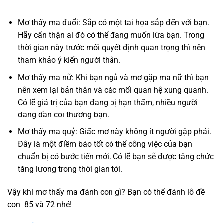
Mơ thấy ma đuổi: Sắp có một tai họa sắp đến với bạn.
Hãy cẩn thận ai đó có thể đang muốn lừa bạn. Trong
thời gian này trước mối quyết định quan trọng thì nên
tham khảo ý kiến người thân.
Mơ thấy ma nữ: Khi bạn ngủ và mơ gặp ma nữ thì bạn
nên xem lại bản thân và các mối quan hệ xung quanh.
Có lẽ giá trị của bạn đang bị hạn thấm, nhiều người
đang dần coi thường bạn.
Mơ thấy ma quỷ: Giấc mơ này không ít người gặp phải.
Đây là một điềm báo tốt có thể công việc của bạn
chuẩn bị có bước tiến mới. Có lẽ bạn sẽ được tăng chức
tăng lương trong thời gian tới.
Vậy khi mơ thấy ma đánh con gì? Bạn có thể đánh lô đề
con 85 và 72 nhé!