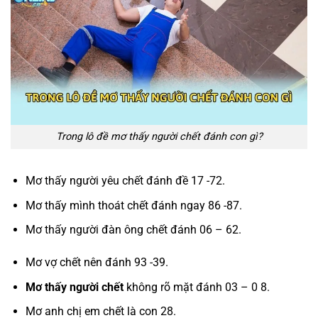
Trong lô đề mơ thấy người chết đánh con gì?
Mơ thấy người yêu chết đánh đề 17 -72.
Mơ thấy mình thoát chết đánh ngay 86 -87.
Mơ thấy người đàn ông chết đánh 06 – 62.
Mơ vợ chết nên đánh 93 -39.
Mơ thấy người chết
không rõ mặt đánh 03 – 0 8.
Mơ anh chị em chết là con 28.