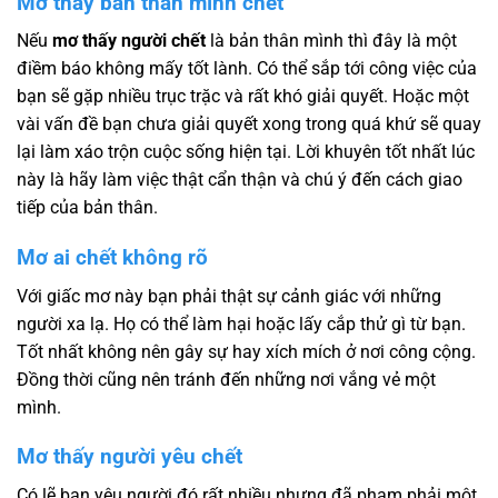
Mơ thấy bản thân mình chết
Nếu
mơ thấy người chết
là bản thân mình thì đây là một
điềm báo không mấy tốt lành. Có thể sắp tới công việc của
bạn sẽ gặp nhiều trục trặc và rất khó giải quyết. Hoặc một
vài vấn đề bạn chưa giải quyết xong trong quá khứ sẽ quay
lại làm xáo trộn cuộc sống hiện tại. Lời khuyên tốt nhất lúc
này là hãy làm việc thật cẩn thận và chú ý đến cách giao
tiếp của bản thân.
Mơ ai chết không rõ
Với giấc mơ này bạn phải thật sự cảnh giác với những
người xa lạ. Họ có thể làm hại hoặc lấy cắp thử gì từ bạn.
Tốt nhất không nên gây sự hay xích mích ở nơi công cộng.
Đồng thời cũng nên tránh đến những nơi vắng vẻ một
mình.
Mơ thấy người yêu chết
Có lẽ bạn yêu người đó rất nhiều nhưng đã phạm phải một